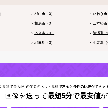
0）
郡山市（0）
いわき市
相馬市（0）
二本松市
本宮市（0）
河沼郡（
耶麻郡（0）
相馬郡（
括見積で最大5件の業者のネット見積で
料金と条件の比較
ができま
！
画像を送って
最短5分で最安値
が