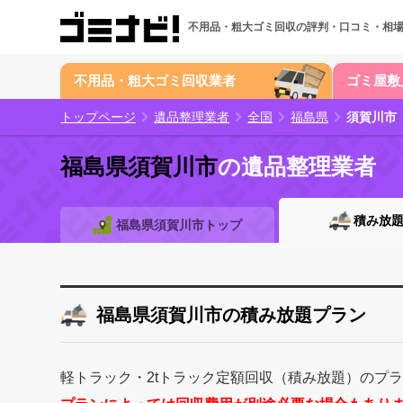
不用品・粗大ゴミ回収の
評判・口コミ・相
不用品・粗大ゴミ回収業者
ゴミ屋敷
トップページ
遺品整理業者
全国
福島県
須賀川市
福島県須賀川市
の遺品整理業者
積み放
福島県須賀川市トップ
福島県須賀川市の積み放題プラン
軽トラック・2tトラック定額回収（積み放題）のプ