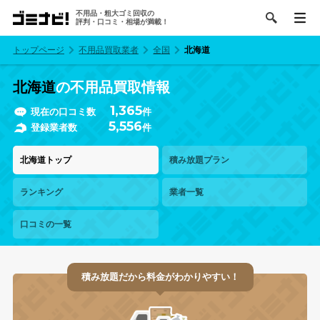
不用品・粗大ゴミ回収の
評判・口コミ・相場が満載！
トップページ
不用品買取業者
全国
北海道
北海道
の不用品買取情報
1,365
現在の口コミ数
件
5,556
登録業者数
件
北海道トップ
積み放題プラン
ランキング
業者一覧
口コミの一覧
積み放題だから料金がわかりやすい！