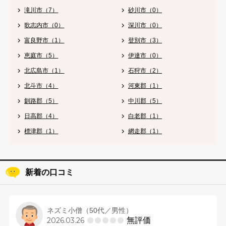
滝川市（7）
砂川市（0）
歌志内市（0）
深川市（0）
富良野市（1）
登別市（3）
恵庭市（5）
伊達市（0）
北広島市（1）
石狩市（2）
北斗市（4）
河東郡（1）
釧路郡（5）
中川郡（5）
日高郡（4）
白老郡（1）
標津郡（1）
網走郡（1）
新着の口コミ
ネズミ小僧（50代／男性）
無評価
2026.03.26