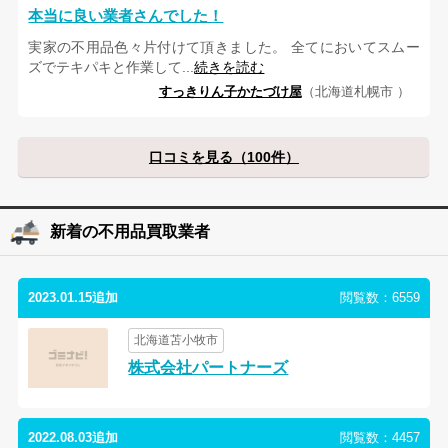
本当に良い業者さんでした！
実家の不用品色々片付けて頂きました。 全てにおいてスムー
ズでテキパキと作業して...
続きを読む
すっきりん子かたづけ屋
（北海道札幌市 ）
口コミを見る（100件）
新着の不用品買取業者
2023.01.15追加
閲覧数：6559
北海道苫小牧市
株式会社パートナーズ
2022.08.03追加
閲覧数：4457