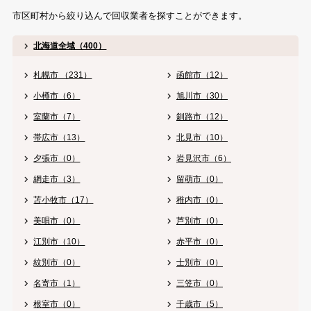
市区町村から絞り込んで回収業者を探すことができます。
北海道全域（400）
札幌市 （231）
函館市（12）
小樽市（6）
旭川市（30）
室蘭市（7）
釧路市（12）
帯広市（13）
北見市（10）
夕張市（0）
岩見沢市（6）
網走市（3）
留萌市（0）
苫小牧市（17）
稚内市（0）
美唄市（0）
芦別市（0）
江別市（10）
赤平市（0）
紋別市（0）
士別市（0）
名寄市（1）
三笠市（0）
根室市（0）
千歳市（5）