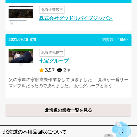
北海道帯広市
株式会社グッドリバイブジャパン
2021.09.18追加
閲覧数：16562
北海道札幌市
七宝グループ
3.57
2
件
父の家屋の家財撤去作業をして頂きました。 見積が一番リー
ズナブルだったので決めました。 女性グループと言う...
北海道の業者一覧を見る
北海道の不用品回収について