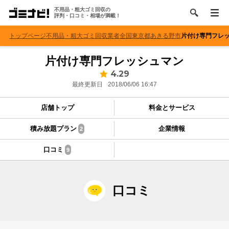
不用品・粗大ゴミ回収の
評判・口コミ・相場が満載！
トップページ
不用品・粗大ゴミ回収業者
全国
東京都
あきる野市
片付け専門フレ
片付け専門フレッシュマン
4.29
最終更新日
2018/06/06 16:47
店舗トップ
料金とサービス
積み放題プラン
企業情報
2
口コミ
9
口コミ