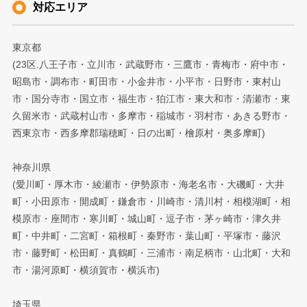
対応エリア
東京都
(23区.八王子市・立川市・武蔵野市・三鷹市・青梅市・府中市・
昭島市・調布市・町田市・小金井市・小平市・日野市・東村山
市・国分寺市・国立市・福生市・狛江市・東大和市・清瀬市・東
久留米市・武蔵村山市・多摩市・稲城市・羽村市・あきる野市・
西東京市・西多摩郡瑞穂町・日の出町・檜原村・奥多摩町)
神奈川県
(愛川町・厚木市・綾瀬市・伊勢原市・海老名市・大磯町・大井
町・小田原市・開成町・鎌倉市・川崎市・清川村・相模湖町・相
模原市・座間市・寒川町・城山町・逗子市・茅ヶ崎市・津久井
町・中井町・二宮町・箱根町・秦野市・葉山町・平塚市・藤沢
市・藤野町・松田町・真鶴町・三浦市・南足柄市・山北町・大和
市・湯河原町・横須賀市・横浜市)
埼玉県