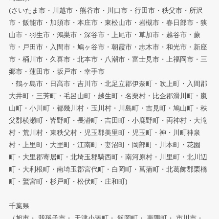
(さいたま市・川越市・熊谷市・川口市・行田市・秩父市・所沢
市・飯能市・加須市・本庄市・東松山市・岩槻市・春日部市・狭
山市・羽生市・鴻巣市・深谷市・上尾市・草加市・越谷市・蕨
市・戸田市・入間市・鳩ヶ谷市・朝霞市・志木市・和光市・新座
市・桶川市・久喜市・北本市・八潮市・富士見市・上福岡市・三
郷市・蓮田市・坂戸市・幸手市
・鶴ヶ島市・日高市・吉川市・北足立郡伊奈町・吹上町・入間郡
大井町・三芳町・毛呂山町・越生町・名栗村・比企郡滑川町・嵐
山町・小川町・都幾川村・玉川村・川島町・吉見町・鳩山町・秩
父郡横瀬町・皆野町・長瀞町・吉田町・小鹿野町・両神村・大滝
村・荒川村・東秩父村・児玉郡美里町・児玉町・神・川町神泉
村・上里町・大里町・江南町・妻沼町・岡部町・川本町・花園
町・大里郡寄居町・北埼玉郡騎西町・南河原村・川里町・北川辺
町・大利根町・南埼玉郡宮代町・白岡町・菖蒲町・北葛飾郡栗橋
町・鷲宮町・杉戸町・松伏町・庄和町)
千葉県
（旭市・ 我孫子市・ 天津小湊町・ 飯岡町・ 夷隅町・ 市川市・