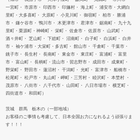
一宮町・ 市原市・ 印西市・ 印旛村・ 海上町・ 浦安市・大網白
里町・大多喜町・ 大原町・ 小見川町・ 御宿町・ 柏市・ 勝浦
市・ 鎌ケ谷市・ 鴨川市・ 木更津市・ 君津市・ 鋸南町・ 九十九
里町・栗源町・神崎町・ 栄町・ 佐倉市・ 佐原市・ 山武町・
酒々井町・ 芝山町・ 下総町・ 沼南町・ 白子町・ 白浜町・ 白井
市・ 袖ケ浦市・大栄町・多古町・ 館山市・ 千倉町・ 千葉市・
銚子市・ 長生村・ 長南町・ 東金市・ 東庄町・ 富浦町・ 富里
市・ 富山町・ 長柄町・流山市・習志野市・ 成田市・ 成東町・
野栄町・ 野田市・ 蓮沼村・ 干潟町・ 光町・ 富津市・ 船橋市・
松尾町・ 松戸市・ 丸山町・岬町・三芳村・ 睦沢町・ 本埜村 ・
茂原市・ 八街市・ 八千代市・ 山田町・ 八日市場市・ 横芝町・
四街道市・ 和田町）
茨城 群馬 栃木の（一部地域）
お客様のご事情も考慮して、日本全国お力になれるよう頑張りま
す！！！