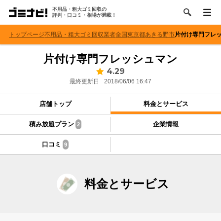
不用品・粗大ゴミ回収の
評判・口コミ・相場が満載！
トップページ
不用品・粗大ゴミ回収業者
全国
東京都
あきる野市
片付け専門フレ
片付け専門フレッシュマン
4.29
最終更新日
2018/06/06 16:47
店舗トップ
料金とサービス
積み放題プラン
企業情報
2
口コミ
9
料金とサービス