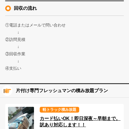
回収の流れ
①電話またはメールで問い合わせ
↓
②訪問見積
↓
③回収作業
↓
④支払い
片付け専門フレッシュマンの積み放題プラン
軽トラック積み放題
カード払いOK！即日深夜～早朝まで。
訳あり対応します！！