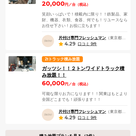
20,000
円／台（税込）
笑顔いっぱいで！積載内に限り！！鉄製品、家
財、機器、衣類、食器、何でも！リユースなら
お任せ下さい！お役に立ちます！
片付け専門フレッシュマン
（東京都あきる野市）
4.29
口コミ 9件
2tトラック積み放題
ガッツシ！！２トンワイドトラック積
み放題！！
60,000
円／台（税込）
可能な限りお力になります！！関東はもとより
全国どこまでも！頑張ります！！
片付け専門フレッシュマン
（東京都あきる野市）
4.29
口コミ 9件
積み放題プランを見る（2件）