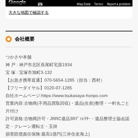
Map Data
Terms
Report a problem
大きな地図で確認する
会社概要
つかさや本舗
神 戸 : 神戸市北区長尾町宅原1934
宝 塚 : 宝塚市旭町3-132
【お急ぎ携帯直通】070-5654-1285（担当：西村）
【フリーダイヤル】0120-07-1285
自社ホームページ:https://www.tsukasaya-honpo.com
営業内容:古物商(不用品買取回収)・遺品(生前)整理・一軒丸ごと
片付け
許可資格:古物商許可・JRRC遺品3Rﾃﾞｨﾚｸﾀｰ・遺品整理士協会認
定・クレーン運転士・玉掛
損害賠償責任保険:最高1億円(三井住友海上)