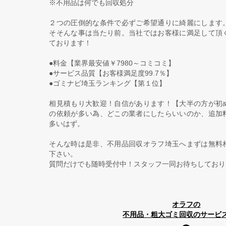
※不用品は何でも回収処分
２つの圧倒的な条件で必ずご希望通りに綺麗にします
そそんな事は当たり前。当社ではお客様に満足して頂
ております！
●料金【業界最安値￥7980～コミコミ】
●サービス品質【お客様満足度99.7％】
●ゴミナビ埼玉ランキング【第１位】
相見積もり大歓迎！自信があります！【大半の方が初
の依頼が多い為、どこの業者にしたらいいのか、追加
多いはず。
そんな時は是非、不用品回収オラフ埼玉へまずは無料
下さい。
質問だけでも随時受付中！スタッフ一同お待ちしております!
オラフの
不用品・粗大ゴミ回収のサービ