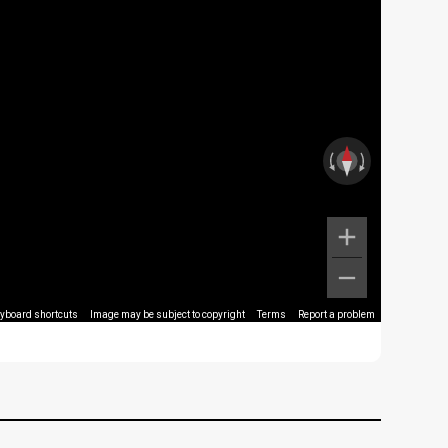
yboard shortcuts
Image may be subject to copyright
Terms
Report a problem