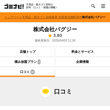
不用品・粗大ゴミ回収の
評判・口コミ・相場が満載！
トップページ
不用品・粗大ゴミ回収業者
全国
東京都
町田市
株式会社バグジー
株式会社バグジー
3.80
最終更新日
2026/04/03 11:28
店舗トップ
料金とサービス
積み放題プラン
企業情報
2
口コミ
10
口コミ