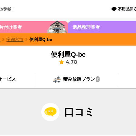
不用品回
場が満載！
片付け業者
遺品整理業者
県
宇都宮市
便利屋Q-be
便利屋Q-be
4.78
サービス
積み放題プラン
2
口コミ