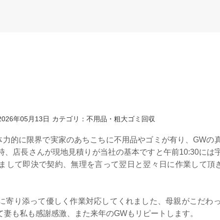
026年05月13日
カテゴリ：不用品・粗大ゴミ回収
体力的に限界で実家のあちこちに不用品やゴミが有り、GWの
時、店長さんが現地見積りが当社の基本ですと午前10:30に
まして即決で契約、無理を言って翌日と翌々日に作業して頂
に寄り添って優しく作業対応してくれました、母親がこだわ
て妻も私も感謝感激、また来年のGWもリピートします。