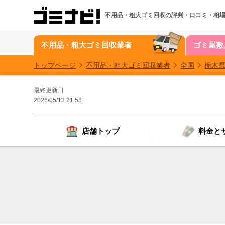
人中、
人の方が、｢参考になった｣と投票しています。
不用品・粗大ゴミ回収の
評判・口コミ・相
不用品・粗大ゴミ回収業者
ゴミ屋敷
トップページ
不用品・粗大ゴミ回収業者
全国
栃木
最終更新日
2026/05/13 21:58
店舗トップ
料金と