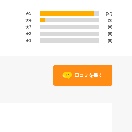
★5
(57)
★4
(5)
★3
(0)
★2
(0)
★1
(0)
口コミを書く