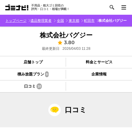
不用品・粗大ゴミ回収の
評判・口コミ・相場が満載！
トップページ
遺品整理業者
全国
東京都
町田市
株式会社バグジー
株式会社バグジー
3.80
最終更新日
2026/04/03 11:28
店舗トップ
料金とサービス
積み放題プラン
企業情報
0
口コミ
10
口コミ