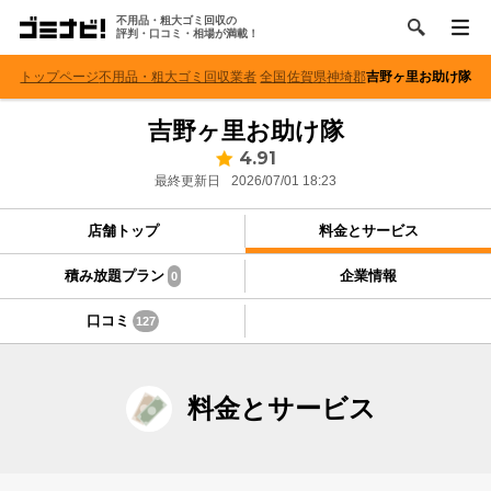
不用品・粗大ゴミ回収の
評判・口コミ・相場が満載！
トップページ
不用品・粗大ゴミ回収業者
全国
佐賀県
神埼郡
吉野ヶ里お助け隊
吉野ヶ里お助け隊
4.91
最終更新日
2026/07/01 18:23
店舗トップ
料金とサービス
積み放題プラン
企業情報
0
口コミ
127
料金とサービス