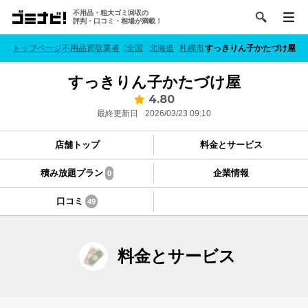
不用品・粗大ゴミ回収の
評判・口コミ・相場が満載！
トップページ
不用品買取業者
全国
北海道
札幌市
すっきりん子かたづけ屋
すっきりん子かたづけ屋
4.80
最終更新日
2026/03/23 09:10
店舗トップ
料金とサービス
積み放題プラン
企業情報
0
口コミ
49
料金とサービス