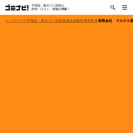
不用品・粗大ゴミ回収の
評判・口コミ・相場が満載！
トップページ
不用品・粗大ゴミ回収業者
全国
鳥取県
鳥取市
有限会社 マルヤス