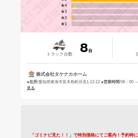
★4
★3
★2
★1
8
台
トラック台数
株式会社タケナカホーム
住所
愛知県東海市富木島町伏見1-12-12
営業時間
08：00 ～
見る
「ゴミナビ見た！！」で特別価格にてご案内！予約時に