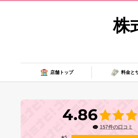
株
店舗トップ
料金と
4.86
157件の口コミ
★5