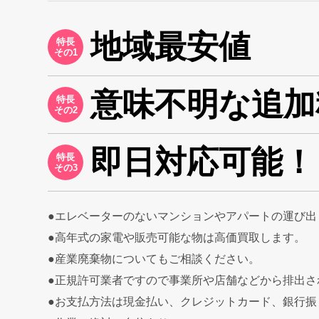
地域最安値
特長
その1
意味不明な追加
特長
その2
即日対応可能！
特長
その3
●エレベーターのないマンションやアパートの運び
●高年式の家電や販売可能な物は高価買取します。
●産業廃棄物についてもご相談ください。
●正規許可業者ですので事業所や店舗などから排出
●お支払方法は現金払い、クレジットカード、銀行