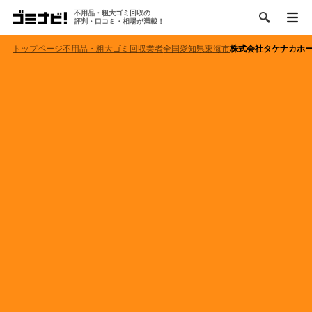
不用品・粗大ゴミ回収の
評判・口コミ・相場が満載！
トップページ
不用品・粗大ゴミ回収業者
全国
愛知県
東海市
株式会社タケナカホ