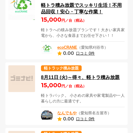
軽トラ積み放題でスッキリ生活！不用
品回収！安心・丁寧な作業！
15,000
円／台（税込）
軽トラへの積み放題プランです！大きい家具家
電から、小さな食器までお任せ下さい！！
ecoCRANE
（愛知県刈谷市）
0.00
口コミ 0件
軽トラック積み放題
8月11日 (火)～得々、軽トラ積み放題
15,000
円／台（税込）
軽トラパック。 小さめの家具や家電製品や一人
暮らしの方に最適です。
なんでもや
（愛知県名古屋市）
0.00
口コミ 0件