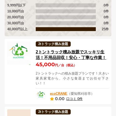
9,999円以下
0件
10,000円台
0件
20,000円台
0件
30,000円台
0件
40,000円以上
25件
2tトラック積み放題
2トントラック積み放題でスッキリ生
活！不用品回収！安心・丁寧な作業！
45,000
円／台（税込）
2トントラックへの積み放題プランです！大きい
家具家電から、小さな食器までお任せ下さ
い！！
ecoCRANE
（愛知県刈谷市）
0.00
口コミ 0件
2tトラック積み放題