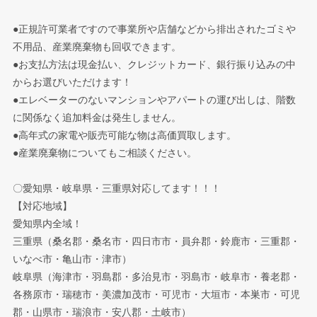
●正規許可業者ですので事業所や店舗などから排出されたゴミや
不用品、産業廃棄物も回収できます。
●お支払方法は現金払い、クレジットカード、銀行振り込みの中
からお選びいただけます！
●エレベーターのないマンションやアパートの運び出しは、階数
に関係なく追加料金は発生しません。
●高年式の家電や販売可能な物は高価買取します。
●産業廃棄物についてもご相談ください。
〇愛知県・岐阜県・三重県対応してます！！！
【対応地域】
愛知県内全域！
三重県（桑名郡・桑名市・四日市市・員弁郡・鈴鹿市・三重郡・
いなべ市・亀山市・津市）
岐阜県（海津市・羽島郡・多治見市・羽島市・岐阜市・養老郡・
各務原市・瑞穂市・美濃加茂市・可児市・大垣市・本巣市・可児
郡・山県市・瑞浪市・安八郡・土岐市）