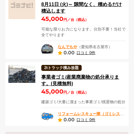
8月11日 (火)～ 隙間なく、積めるだけ
積込します
45,000
円／台（税込）
可能な限りお力になります。分別不要！当社で
全てやります
なんでもや
（愛知県名古屋市）
0.00
口コミ 0件
2tトラック積み放題
事業者ゴミ/産業廃棄物の処分承りま
す。(見積無料)
45,000
円／台（税込）
建築ゴミ/大量に溜まった事業ゴミ/残置物の処分
リフォームレスキュー隊（ゴミレスキュー）
0.00
口コミ 0件