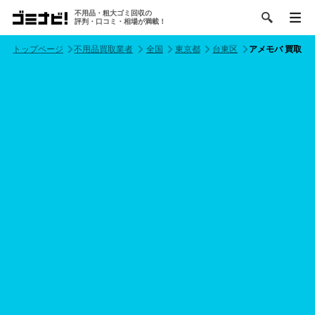
不用品・粗大ゴミ回収の
評判・口コミ・相場が満載！
トップページ
不用品買取業者
全国
東京都
台東区
アメモバ 買取