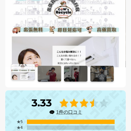
3.33
1件の口コミ
★5
★4