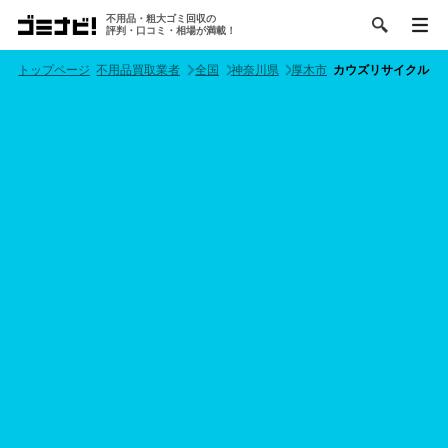
不用品・粗大ゴミ回収の
評判・口コミ・相場が満載！
トップページ
不用品買取業者
全国
神奈川県
厚木市
カウズリサイクル