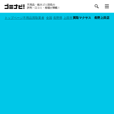
不用品・粗大ゴミ回収の
評判・口コミ・相場が満載！
トップページ
不用品買取業者
全国
長野県
上田市
買取マクサス 長野上田店