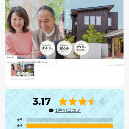
3.17
1件の口コミ
★5
★4