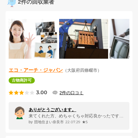
2件の回収業者
エコ・アーチ・ジャパン
（大阪府四條畷市）
古物商許可
3.00
2件の口コミ
ありがとうございます。
来てくれた方、めちゃくちゃ対応良かったです。もう一件他社に見積もりを依...
22.07.29
★5
団地住まい奈良市