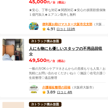
45,000
円／台（税込）
★安心、丁寧な対応★関西対応★安心の損害賠償保険
１億円加入★エアコン取外し無料
便利屋お助けマスター大阪市北支部
（大阪府大阪市）
4.91
口コミ 111件
2tトラック積み放題
人にも物にも優しいスタッフの不用品回収
☆
49,500
円／台（税込）
一般の方OK☆ケアマネさんからの見積もりも人気！お
気軽にお問い合わせくださいね☆ ◇施設◇在宅介護◇
生前整理◇遺品整理
介護福祉整理の回福
（大阪府大阪市）
3.89
口コミ 4件
2tトラック積み放題