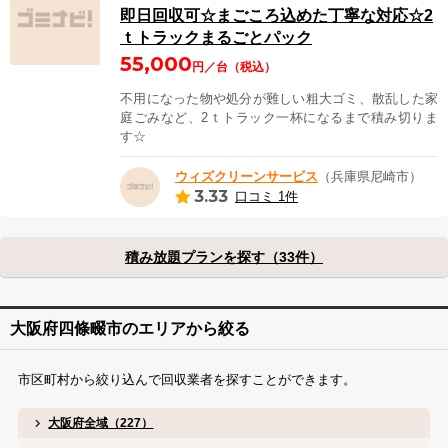
即日回収可☆まごころ込めた丁寧な対応☆2
ｔトラックまるごとパック
55,000
円／台（税込）
不用になった物や処分が難しい粗大ゴミ、散乱した家
庭ごみなど、2ｔトラック一杯になるまで積み切りま
す☆
ウィズクリーンサービス
（兵庫県尼崎市）
3.33
口コミ 1件
積み放題プランを探す（33件）
大阪府四條畷市のエリアから絞る
市区町村から絞り込んで回収業者を探すことができます。
大阪府全域（227）