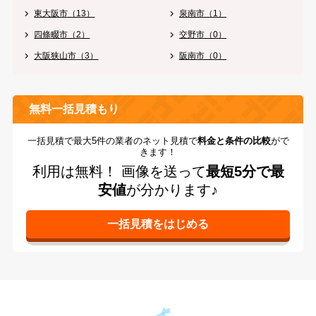
東大阪市（13）
泉南市（1）
四條畷市（2）
交野市（0）
大阪狭山市（3）
阪南市（0）
無料一括見積もり
一括見積で最大5件の業者のネット見積で
料金と条件の比較
がで
きます！
利用は無料！
画像を送って
最短5分で最
安値
が分かります♪