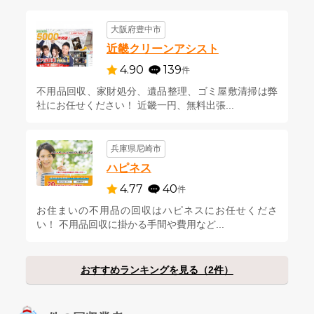
大阪府豊中市
近畿クリーンアシスト
4.90
139
件
不用品回収、家財処分、遺品整理、ゴミ屋敷清掃は弊
社にお任せください！ 近畿一円、無料出張...
兵庫県尼崎市
ハピネス
4.77
40
件
お住まいの不用品の回収はハピネスにお任せくださ
い！ 不用品回収に掛かる手間や費用など...
おすすめランキングを見る（2件）