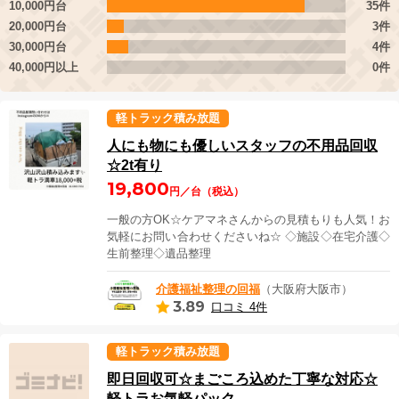
10,000円台
35件
20,000円台
3件
30,000円台
4件
40,000円以上
0件
軽トラック積み放題
人にも物にも優しいスタッフの不用品回収
☆2t有り
19,800
円／台（税込）
一般の方OK☆ケアマネさんからの見積もりも人気！お
気軽にお問い合わせくださいね☆ ◇施設◇在宅介護◇
生前整理◇遺品整理
介護福祉整理の回福
（大阪府大阪市）
3.89
口コミ 4件
軽トラック積み放題
即日回収可☆まごころ込めた丁寧な対応☆
軽トラお気軽パック