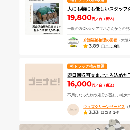
人にも物にも優しいスタッフの
19,800
円／台（税込）
一般の方OK☆ケアマネさんからの
介護福祉整理の回福
（大阪
3.89
口コミ 4件
軽トラック積み放題
即日回収可☆まごころ込めた
16,000
円／台（税込）
不用になった物や処分が難しい粗大
ウィズクリーンサービス
（
3.33
口コミ 1件