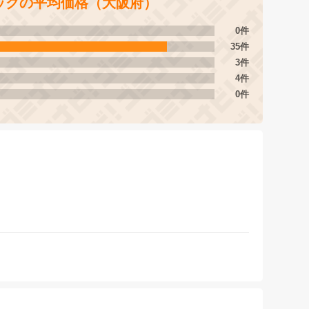
ックの平均価格（大阪府）
0件
35件
3件
4件
0件