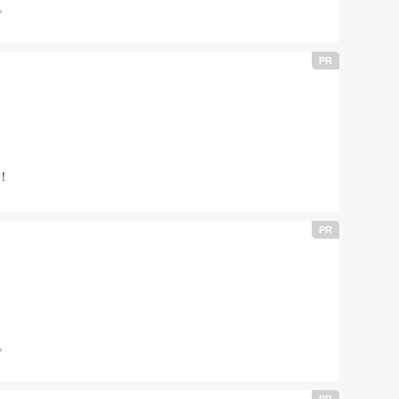
。
！
。