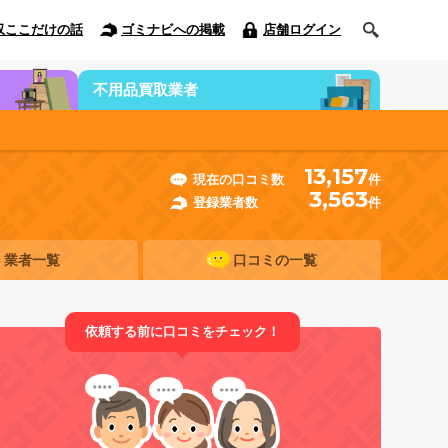
収ここだけの話
ゴミナビへの掲載
店舗ログイン
不用品買取業者
13,157
現在の口コミ数
件
3,563
登録業者数
件
業者一覧
口コミの一覧
依頼する前に口コミをチェック！