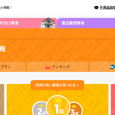
不用品回
場が満載！
片付け業者
遺品整理業者
府
報
題プラン
ランキング
評判の良い業者が見つかる！