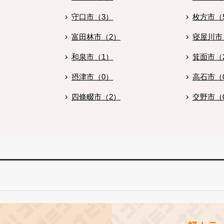
守口市（3）
枚方市（
富田林市（2）
寝屋川市
和泉市（1）
箕面市（
摂津市（0）
高石市（
四條畷市（2）
交野市（