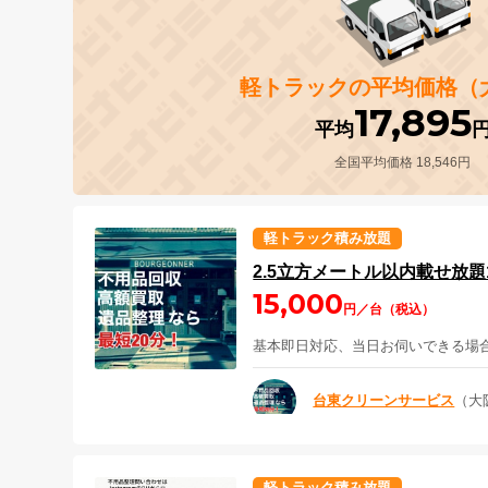
軽トラックの平均価格（
17,895
平均
全国平均価格 18,546円
軽トラック積み放題
2.5立方メートル以内載せ放題
15,000
円／台（税込）
基本即日対応、当日お伺いできる場
台東クリーンサービス
（大
軽トラック積み放題