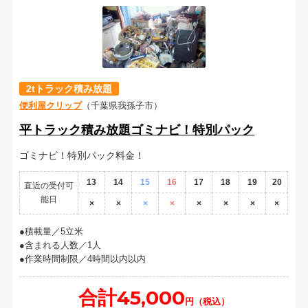
2tトラック積み放題
便利屋クリップ
（千葉県我孫子市）
平トラック積み放題ゴミナビ！特別パック
ゴミナビ！特別パック料金！
13
14
15
16
17
18
19
20
直近の受付可
能日
×
×
×
×
×
×
×
×
積載量／5立米
含まれる人数／1人
作業時間制限／4時間以内以内
合計45,000
円（税込）