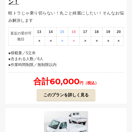
ン！
軽トラじゃ乗り切らない！丸ごと綺麗にしたい！そんなお悩
み解決します
13
14
15
16
17
18
19
20
直近の受付可
能日
×
×
×
×
×
×
×
×
積載量／5立米
含まれる人数／6人
作業時間制限／無制限以内
合計60,000
円（税込）
このプランを詳しく見る