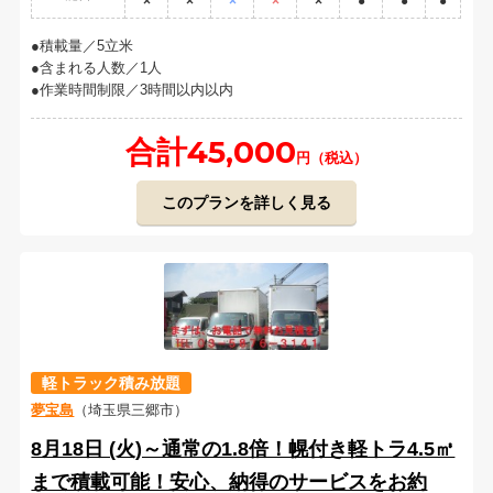
×
×
×
×
×
●
●
●
積載量／5立米
含まれる人数／1人
作業時間制限／3時間以内以内
合計45,000
円（税込）
このプランを詳しく見る
軽トラック積み放題
夢宝島
（埼玉県三郷市）
8月18日 (火)～通常の1.8倍！幌付き軽トラ4.5㎥
まで積載可能！安心、納得のサービスをお約