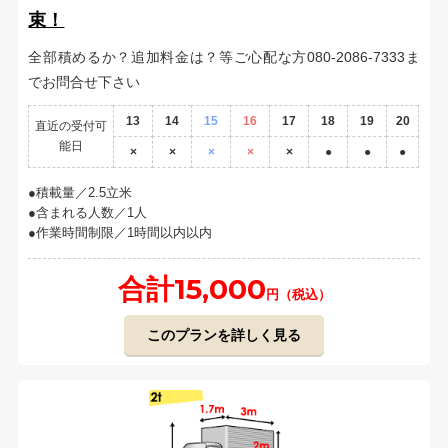
束！
全部積めるか？追加料金は？等ご心配な方080-2086-7333ま
でお問合せ下さい
13
14
15
16
17
18
19
20
直近の受付可
能日
×
×
×
×
×
●
●
●
積載量／2.5立米
含まれる人数／1人
作業時間制限／1時間以内以内
合計15,000
円（税込）
このプランを詳しく見る