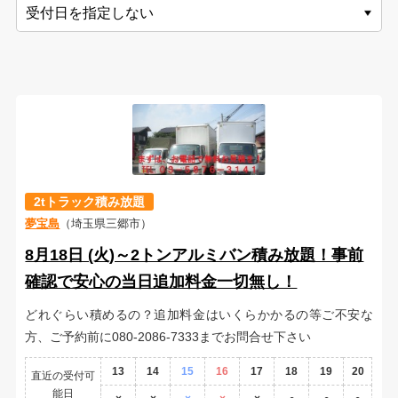
2tトラック積み放題
夢宝島
（埼玉県三郷市）
8月18日 (火)～2トンアルミバン積み放題！事前
確認で安心の当日追加料金一切無し！
どれぐらい積めるの？追加料金はいくらかかるの等ご不安な
方、ご予約前に080-2086-7333までお問合せ下さい
13
14
15
16
17
18
19
20
直近の受付可
能日