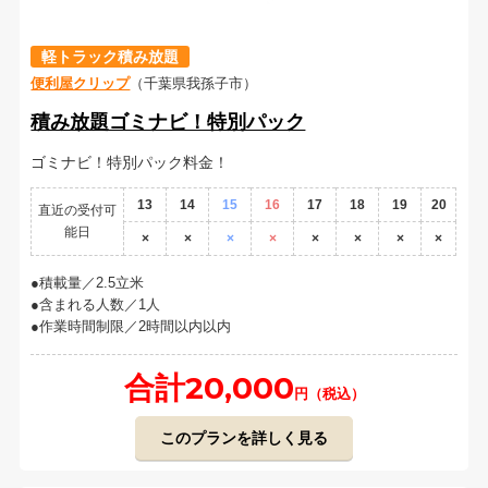
軽トラック積み放題
便利屋クリップ
（千葉県我孫子市）
積み放題ゴミナビ！特別パック
ゴミナビ！特別パック料金！
13
14
15
16
17
18
19
20
直近の受付可
能日
×
×
×
×
×
×
×
×
積載量／2.5立米
含まれる人数／1人
作業時間制限／2時間以内以内
合計20,000
円（税込）
このプランを詳しく見る