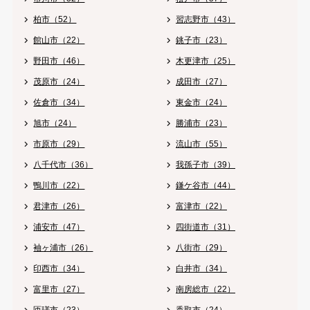
柏市（52）
習志野市（43）
館山市（22）
銚子市（23）
野田市（46）
木更津市（25）
茂原市（24）
成田市（27）
佐倉市（34）
東金市（24）
旭市（24）
勝浦市（23）
市原市（29）
流山市（55）
八千代市（36）
我孫子市（39）
鴨川市（22）
鎌ケ谷市（44）
君津市（26）
富津市（22）
浦安市（47）
四街道市（31）
袖ヶ浦市（26）
八街市（29）
印西市（34）
白井市（34）
富里市（27）
南房総市（22）
匝瑳市（23）
香取市（24）