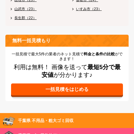
山武市（23）
いすみ市（23）
長生郡（22）
無料一括見積もり
一括見積で最大5件の業者のネット見積で
料金と条件の比較
がで
きます！
利用は無料！
画像を送って
最短5分で最
安値
が分かります♪
千葉県 不用品・粗大ゴミ回収