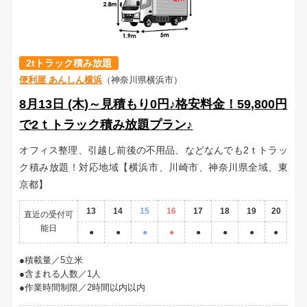
2tトラック積み放題
便利屋 あんしん横浜
（神奈川県横浜市）
8月13日 (木)～見積もり0円♪格安料金！59,800円
で2ｔトラック積み放題プラン♪
オフィス整理、引越し前後の不用品、などなんでも2ｔトラッ
ク積み放題！対応地域【横浜市、川崎市、神奈川県全域、東
京都】
13
14
15
16
17
18
19
20
直近の受付可
能日
●
●
●
●
●
●
●
●
積載量／5立米
含まれる人数／1人
作業時間制限／2時間以内以内