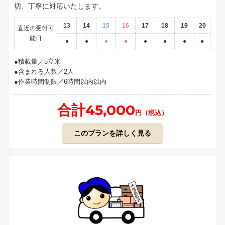
切、丁寧に対応いたします。
13
14
15
16
17
18
19
20
直近の受付可
能日
●
●
●
●
●
●
●
●
積載量／5立米
含まれる人数／2人
作業時間制限／6時間以内以内
合計45,000
円（税込）
このプランを詳しく見る