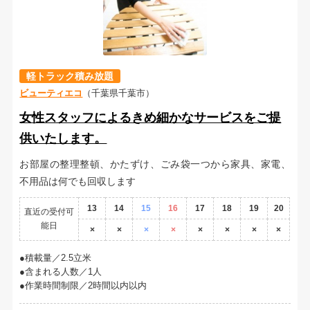
軽トラック積み放題
ビューティエコ
（千葉県千葉市）
女性スタッフによるきめ細かなサービスをご提
供いたします。
お部屋の整理整頓、かたずけ、ごみ袋一つから家具、家電、
不用品は何でも回収します
13
14
15
16
17
18
19
20
直近の受付可
能日
×
×
×
×
×
×
×
×
積載量／2.5立米
含まれる人数／1人
作業時間制限／2時間以内以内