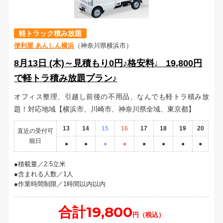
軽トラック積み放題
便利屋 あんしん横浜
（神奈川県横浜市）
8月13日 (木)～見積もり0円♪格安料♩ 19,800円
で軽トラ積み放題プラン♪
オフィス整理、引越し前後の不用品、なんでも軽トラ積み放
題！対応地域【横浜市、川崎市、神奈川県全域、東京都】
13
14
15
16
17
18
19
20
直近の受付可
能日
●
●
●
●
●
●
●
●
積載量／2.5立米
含まれる人数／1人
作業時間制限／1時間以内以内
合計19,800
円（税込）