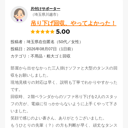
片付けサポーター
（埼玉県川越市）
吊り下げ回収、やってよかった！
5.00
投稿者：埼玉県在住匿名（50代／女性）
投稿日：2026年08月07日（1日前）
カテゴリ：不用品・粗大ゴミ回収
部屋から出せなかった三人掛けソファと大型のタンスの回
収をお願いしました。
現地見積りの対応は早く、説明も丁寧でわかりやすかった
です。
回収時、２階ベランダからのソファ吊り下げを2人のスタッ
フの方が、電線に引っかからないように上手くやって下さ
いました。
笑顔で感じのよい蒼さん、ありがとうございました。
もうひとりの先輩（？）の方も判断が早く、頑丈なタンス