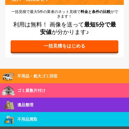
一括見積で最大5件の業者のネット見積で
料金と条件の比較
がで
きます！
利用は無料！
画像を送って
最短5分で最
安値
が分かります♪
不用品・粗大ゴミ回収
ゴミ屋敷片付け
遺品整理
不用品買取