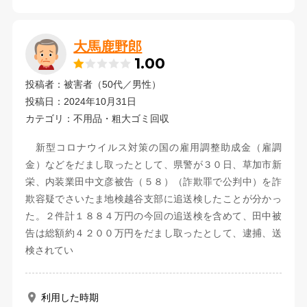
大馬鹿野郎
1.00
投稿者：被害者（50代／男性）
投稿日：2024年10月31日
カテゴリ：不用品・粗大ゴミ回収
新型コロナウイルス対策の国の雇用調整助成金（雇調
金）などをだまし取ったとして、県警が３０日、草加市新
栄、内装業田中文彦被告（５８）（詐欺罪で公判中）を詐
欺容疑でさいたま地検越谷支部に追送検したことが分かっ
た。２件計１８８４万円の今回の追送検を含めて、田中被
告は総額約４２００万円をだまし取ったとして、逮捕、送
検されてい
利用した時期