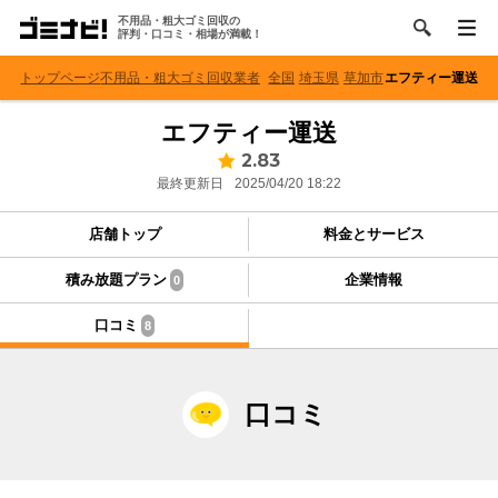
不用品・粗大ゴミ回収の
評判・口コミ・相場が満載！
トップページ
不用品・粗大ゴミ回収業者
全国
埼玉県
草加市
エフティー運送
エフティー運送
2.83
最終更新日
2025/04/20 18:22
店舗トップ
料金とサービス
積み放題プラン
企業情報
0
口コミ
8
口コミ