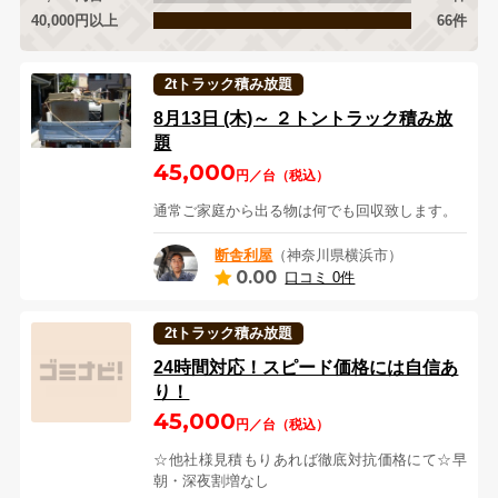
40,000円以上
66件
2tトラック積み放題
8月13日 (木)～ ２トントラック積み放
題
45,000
円／台（税込）
通常ご家庭から出る物は何でも回収致します。
断舎利屋
（神奈川県横浜市）
0.00
口コミ 0件
2tトラック積み放題
24時間対応！スピード価格には自信あ
り！
45,000
円／台（税込）
☆他社様見積もりあれば徹底対抗価格にて☆早
朝・深夜割増なし