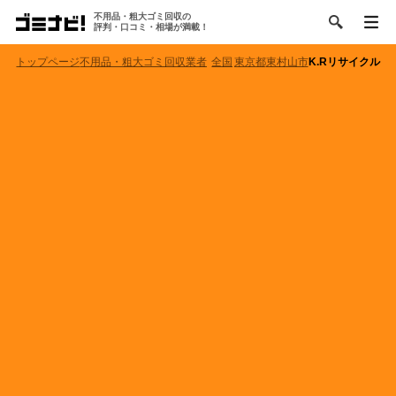
不用品・粗大ゴミ回収の
評判・口コミ・相場が満載！
トップページ
不用品・粗大ゴミ回収業者
全国
東京都
東村山市
K.Rリサイクル