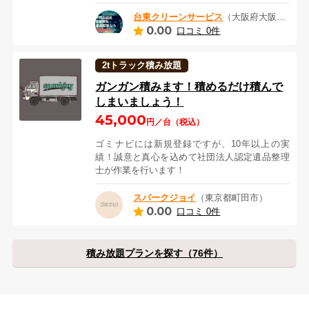
台東クリーンサービス
（大阪府大阪市）
0.00
口コミ 0件
2tトラック積み放題
ガンガン積みます！積めるだけ積んで
しまいましょう！
45,000
円／台（税込）
ゴミナビには新規登録ですが、10年以上の実
績！誠意と真心を込めて社団法人認定遺品整理
士が作業を行います！
スパークジョイ
（東京都町田市）
0.00
口コミ 0件
積み放題プランを探す（76件）