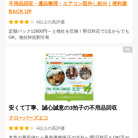
不用品回収・遺品整理・エアコン取外し処分｜便利屋
BACK UP
4以上の高評価
定額パック12800円～と他社を圧倒！即日対応で1点からでも
OK。他社対抗割引有
安くて丁寧、誠心誠意の3拍子の不用品回収
クローバーズエコ
4以上の高評価
本気の最安値なら最低価格保証の当社へ!即日対応もOK!万が