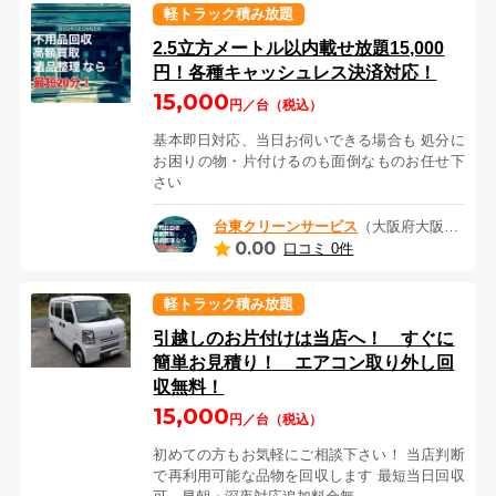
軽トラック積み放題
2.5立方メートル以内載せ放題15,000
円！各種キャッシュレス決済対応！
15,000
円／台（税込）
基本即日対応、当日お伺いできる場合も 処分に
お困りの物・片付けるのも面倒なものお任せ下
さい
台東クリーンサービス
（大阪府大阪市）
0.00
口コミ 0件
軽トラック積み放題
引越しのお片付けは当店へ！ すぐに
簡単お見積り！ エアコン取り外し回
収無料！
15,000
円／台（税込）
初めての方もお気軽にご相談下さい！ 当店判断
で再利用可能な品物を回収します 最短当日回収