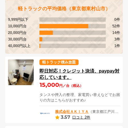
軽トラックの平均価格（東京都東村山市）
9,999円以下
0件
10,000円台
52件
20,000円台
14件
30,000円台
3件
40,000円以上
1件
軽トラック積み放題
即日対応！クレジット決済、paypay対
応しています。
15,000
円／台（税込）
タンスや押入の整理、家電買い替えなどでお困
りの方はこちらがおすすめ♪
株式会社ＡＫＩＹＡ
（東京都江戸川区）
3.57
口コミ 2件