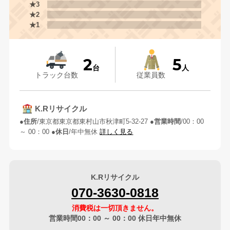
★3
★2
★1
2
5
台
人
トラック台数
従業員数
K.Rリサイクル
住所
東京都東京都東村山市秋津町5-32-27
営業時間
00：00
～ 00：00
休日
年中無休
詳しく見る
K.Rリサイクル
070-3630-0818
消費税は一切頂きません。
営業時間00：00 ～ 00：00 休日年中無休