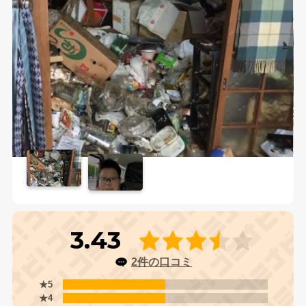
3.43
2件の口コミ
★5
★4