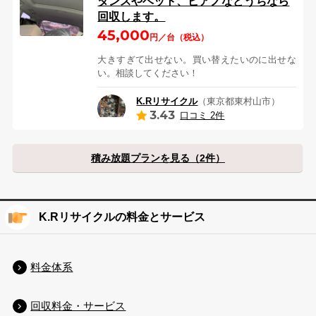
タンスやベット、ピアノなどうちなら
回収します。
45,000
円／台（税込）
大きすぎて出せない。買い替えたいのに出せな
い。相談してください！
K.Rリサイクル
（東京都東村山市）
3.43
口コミ 2件
積み放題プランを見る（2件）
K.Rリサイクルの料金とサービス
料金体系
回収料金・サービス