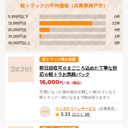
軽トラックの平均価格（兵庫県神戸市）
9,999円以下
0件
10,000円台
21件
20,000円台
4件
30,000円台
1件
40,000円以上
0件
軽トラック積み放題
即日回収可☆まごころ込めた丁寧な対
応☆軽トラお気軽パック
16,000
円／台（税込）
不用になった物や処分が難しい粗大ゴミなど、
軽トラック一杯になるまで積み切ります☆
ウィズクリーンサービス
（兵庫県尼崎市）
3.33
口コミ 1件