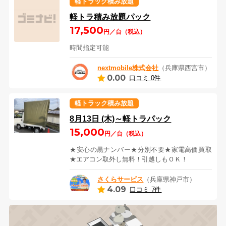
軽トラック積み放題
軽トラ積み放題パック
17,500
円／台（税込）
時間指定可能
nextmobile株式会社
（兵庫県西宮市）
0.00
口コミ 0件
軽トラック積み放題
8月13日 (木)～軽トラパック
15,000
円／台（税込）
★安心の黒ナンバー★分別不要★家電高価買取
★エアコン取外し無料！引越しもＯＫ！
さくらサービス
（兵庫県神戸市）
4.09
口コミ 7件