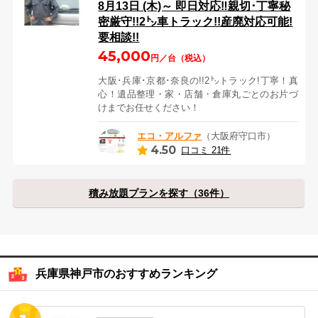
8月13日 (木)～ 即日対応‼︎親切･丁寧秘
密厳守!!2㌧車トラック!!産廃対応可能!
要相談!!
45,000
円／台（税込）
大阪･兵庫･京都･奈良の!!2㌧トラック!丁寧！真
心！遺品整理・家・店舗・倉庫丸ごとのお片づ
けまでお任せください！
エコ・アルファ
（大阪府守口市）
4.50
口コミ 21件
積み放題プランを探す（36件）
兵庫県神戸市のおすすめランキング