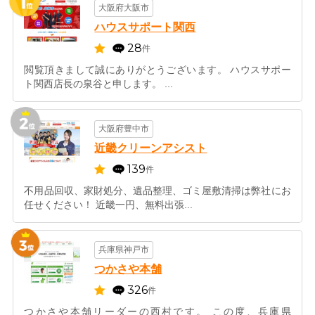
大阪府大阪市
ハウスサポート関西
28
件
閲覧頂きまして誠にありがとうございます。 ハウスサポー
ト関西店長の泉谷と申します。 ...
大阪府豊中市
近畿クリーンアシスト
139
件
不用品回収、家財処分、遺品整理、ゴミ屋敷清掃は弊社にお
任せください！ 近畿一円、無料出張...
兵庫県神戸市
つかさや本舗
326
件
つかさや本舗リーダーの西村です。 この度、兵庫県