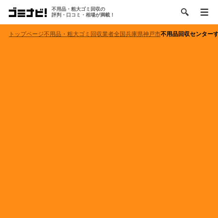
不用品・粗大ゴミ回収の
評判・口コミ・相場が満載！
トップページ
不用品・粗大ゴミ回収業者
全国
兵庫県
神戸市
不用品回収センター