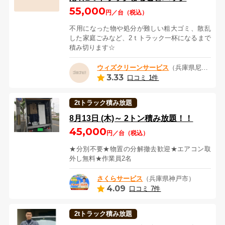
55,000
円／台（税込）
不用になった物や処分が難しい粗大ゴミ、散乱
した家庭ごみなど、2ｔトラック一杯になるまで
積み切ります☆
ウィズクリーンサービス
（兵庫県尼崎市）
3.33
口コミ 1件
2tトラック積み放題
8月13日 (木)～ 2トン積み放題！！
45,000
円／台（税込）
★分別不要★物置の分解撤去歓迎★エアコン取
外し無料★作業員2名
さくらサービス
（兵庫県神戸市）
4.09
口コミ 7件
2tトラック積み放題