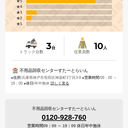
★5
★4
★3
★2
★1
3
10
台
人
トラック台数
従業員数
不用品回収センターすたーとらいん
住所
兵庫県神戸市長田区神楽町3丁目3-9
営業時間
09：00 ～
19：00
休日
年中無休
詳しく見る
不用品回収センターすたーとらいん
0120-928-760
営業時間09：00 ～ 19：00 休日年中無休