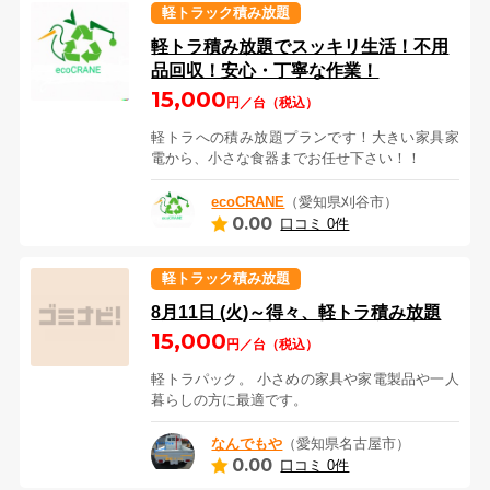
軽トラック積み放題
軽トラ積み放題でスッキリ生活！不用
品回収！安心・丁寧な作業！
15,000
円／台（税込）
軽トラへの積み放題プランです！大きい家具家
電から、小さな食器までお任せ下さい！！
ecoCRANE
（愛知県刈谷市）
0.00
口コミ 0件
軽トラック積み放題
8月11日 (火)～得々、軽トラ積み放題
15,000
円／台（税込）
軽トラパック。 小さめの家具や家電製品や一人
暮らしの方に最適です。
なんでもや
（愛知県名古屋市）
0.00
口コミ 0件