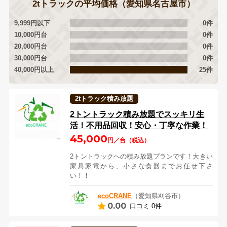
2tトラックの平均価格（愛知県名古屋市）
9,999円以下
0件
10,000円台
0件
20,000円台
0件
30,000円台
0件
40,000円以上
25件
2tトラック積み放題
2トントラック積み放題でスッキリ生
活！不用品回収！安心・丁寧な作業！
45,000
円／台（税込）
2トントラックへの積み放題プランです！大きい
家具家電から、小さな食器までお任せ下さ
い！！
ecoCRANE
（愛知県刈谷市）
0.00
口コミ 0件