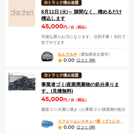
2tトラック積み放題
8月11日 (火)～ 隙間なく、積めるだけ
積込します
45,000
円／台（税込）
可能な限りお力になります。分別不要！当社で
全てやります
なんでもや
（愛知県名古屋市）
0.00
口コミ 0件
2tトラック積み放題
事業者ゴミ/産業廃棄物の処分承りま
す。(見積無料)
45,000
円／台（税込）
建築ゴミ/大量に溜まった事業ゴミ/残置物の処分
リフォームレスキュー隊（ゴミレスキュー）
0.00
口コミ 0件