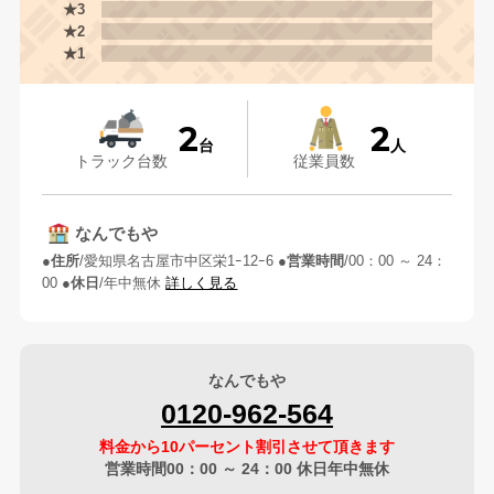
★3
★2
★1
2
2
台
人
トラック台数
従業員数
なんでもや
住所
愛知県名古屋市中区栄1ｰ12ｰ6
営業時間
00：00 ～ 24：
00
休日
年中無休
詳しく見る
なんでもや
0120-962-564
料金から10パーセント割引させて頂きます
営業時間00：00 ～ 24：00 休日年中無休