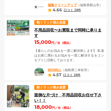
福島クリーンアップ
（福島県郡山市）
4.66
口コミ 24件
軽トラック積み放題
不用品回収〜お買取まで同時に承りま
す
15,000
円／台（税込）
【暮らしのお悩みを一度に解決致します】 私達
はお家に携わるお悩みを一度に解決するをコン
セプトに活動しております。
BIGWILL
（福島県二本松市）
4.57
口コミ 24件
軽トラック積み放題
面倒な片づけ 不用品回収お任せ下さ
い！！
18,000
円／台（税込）