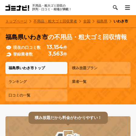
不用品・粗大ゴミ回収の
評判・口コミ・相場が満載！
トップページ
不用品・粗大ゴミ回収業者
全国
福島県
いわき市
福島県いわき市
の不用品・粗大ゴミ回収情報
13,154
現在の口コミ数
件
3,563
登録業者数
件
福島県いわき市トップ
積み放題プラン
ランキング
業者一覧
口コミの一覧
積み放題だから料金がわかりやすい！