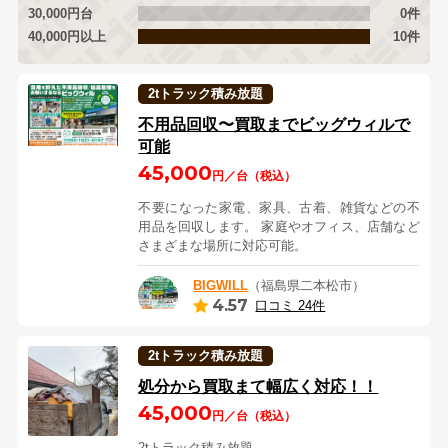
30,000円台
0件
40,000円以上
10件
2tトラック積み放題
不用品回収〜買取までビッグウィルで
可能
45,000
円／台（税込）
不要になった家電、家具、古着、雑貨などの不
用品を回収します。 家庭やオフィス、店舗など
さまざまな場所に対応可能。
BIGWILL
（福島県二本松市）
4.57
口コミ 24件
2tトラック積み放題
処分から買取まて幅広く対応！！
45,000
円／台（税込）
2tトラック積み放題