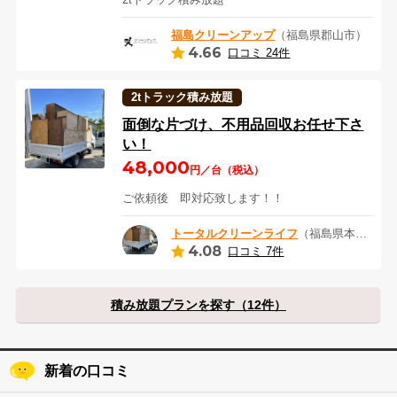
福島クリーンアップ
（福島県郡山市）
4.66
口コミ 24件
2tトラック積み放題
面倒な片づけ、不用品回収お任せ下さ
い！
48,000
円／台（税込）
ご依頼後 即対応致します！！
トータルクリーンライフ
（福島県本宮市）
4.08
口コミ 7件
積み放題プランを探す（12件）
新着の口コミ