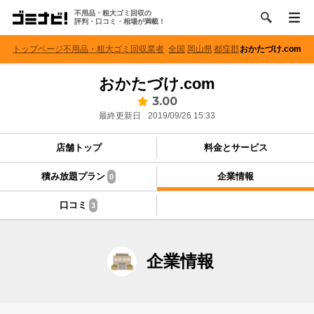
不用品・粗大ゴミ回収の
評判・口コミ・相場が満載！
トップページ
不用品・粗大ゴミ回収業者
全国
岡山県
都窪郡
おかたづけ.com
おかたづけ.com
3.00
最終更新日
2019/09/26 15:33
店舗トップ
料金とサービス
積み放題プラン
企業情報
0
口コミ
3
企業情報