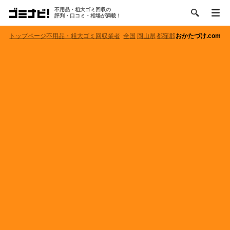
不用品・粗大ゴミ回収の
評判・口コミ・相場が満載！
トップページ
不用品・粗大ゴミ回収業者
全国
岡山県
都窪郡
おかたづけ.com