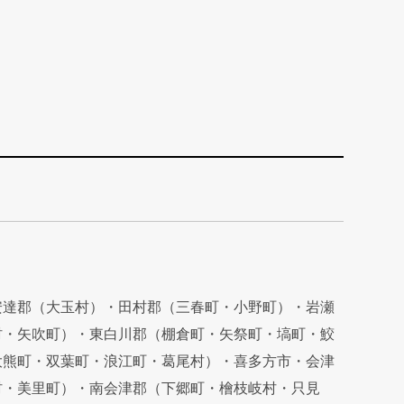
安達郡（大玉村）・田村郡（三春町・小野町）・岩瀬
村・矢吹町）・東白川郡（棚倉町・矢祭町・塙町・鮫
大熊町・双葉町・浪江町・葛尾村）・喜多方市・会津
村・美里町）・南会津郡（下郷町・檜枝岐村・只見