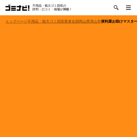
不用品・粗大ゴミ回収の
評判・口コミ・相場が満載！
トップページ
不用品・粗大ゴミ回収業者
全国
岡山県
津山市
便利屋お助けマスタ