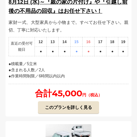
8月12日 (水)～『親の家の片付け』や『引越し前
後の不用品の回収』はお任せ下さい！
家財一式、大型家具から小物まで。すべてお任せ下さい。親
切、丁寧に対応いたします。
12
13
14
15
16
17
18
19
直近の受付可
能日
●
●
●
●
●
●
●
●
積載量／5立米
含まれる人数／2人
作業時間制限／6時間以内以内
合計45,000
円（税込）
このプランを詳しく見る