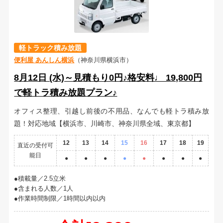
軽トラック積み放題
便利屋 あんしん横浜
（神奈川県横浜市）
8月12日 (水)～見積もり0円♪格安料♩ 19,800円
で軽トラ積み放題プラン♪
オフィス整理、引越し前後の不用品、なんでも軽トラ積み放
題！対応地域【横浜市、川崎市、神奈川県全域、東京都】
12
13
14
15
16
17
18
19
直近の受付可
能日
●
●
●
●
●
●
●
●
積載量／2.5立米
含まれる人数／1人
作業時間制限／1時間以内以内