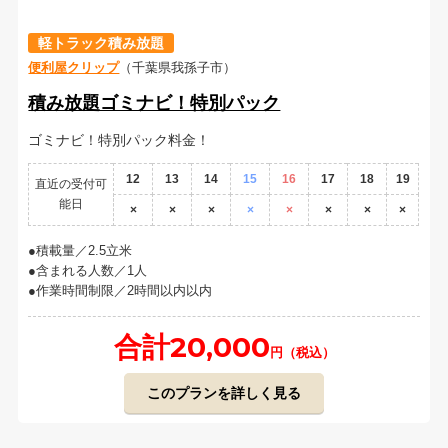
軽トラック積み放題
便利屋クリップ
（千葉県我孫子市）
積み放題ゴミナビ！特別パック
ゴミナビ！特別パック料金！
12
13
14
15
16
17
18
19
直近の受付可
能日
×
×
×
×
×
×
×
×
積載量／2.5立米
含まれる人数／1人
作業時間制限／2時間以内以内
合計20,000
円（税込）
このプランを詳しく見る