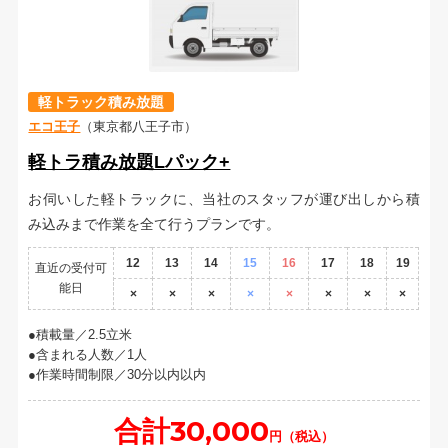
軽トラック積み放題
エコ王子
（東京都八王子市）
軽トラ積み放題Lパック+
お伺いした軽トラックに、当社のスタッフが運び出しから積
み込みまで作業を全て行うプランです。
12
13
14
15
16
17
18
19
直近の受付可
能日
×
×
×
×
×
×
×
×
積載量／2.5立米
含まれる人数／1人
作業時間制限／30分以内以内
合計30,000
円（税込）