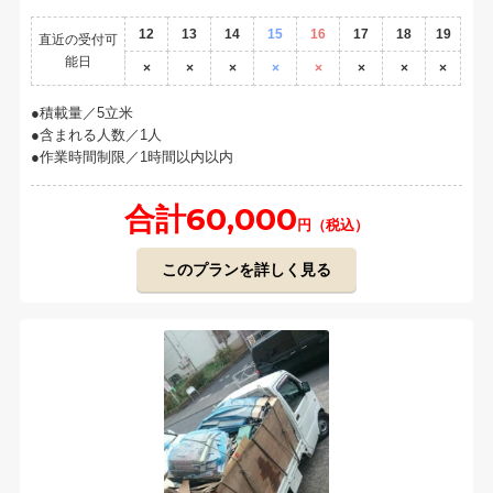
12
13
14
15
16
17
18
19
直近の受付可
能日
×
×
×
×
×
×
×
×
積載量／5立米
含まれる人数／1人
作業時間制限／1時間以内以内
合計60,000
円（税込）
このプランを詳しく見る