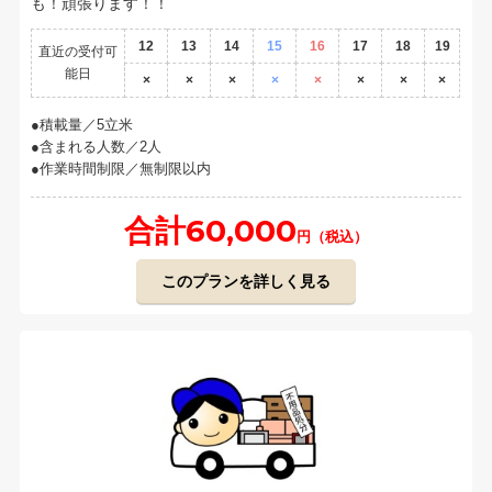
も！頑張ります！！
12
13
14
15
16
17
18
19
直近の受付可
能日
×
×
×
×
×
×
×
×
積載量／5立米
含まれる人数／2人
作業時間制限／無制限以内
合計60,000
円（税込）
このプランを詳しく見る