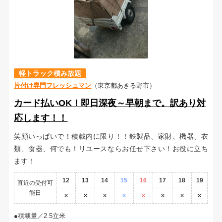
軽トラック積み放題
片付け専門フレッシュマン
（東京都あきる野市）
カード払いOK！即日深夜～早朝まで。訳あり対
応します！！
笑顔いっぱいで！積載内に限り！！鉄製品、家財、機器、衣
類、食器、何でも！リユースならお任せ下さい！お役に立ち
ます！
12
13
14
15
16
17
18
19
直近の受付可
能日
×
×
×
×
×
×
×
×
積載量／2.5立米