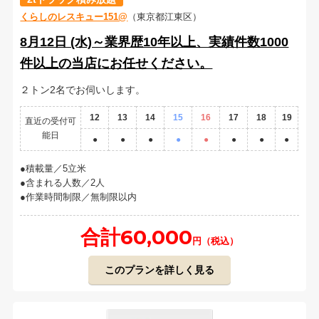
くらしのレスキュー151@
（東京都江東区）
8月12日 (水)～業界歴10年以上、実績件数1000
件以上の当店にお任せください。
２トン2名でお伺いします。
12
13
14
15
16
17
18
19
直近の受付可
能日
●
●
●
●
●
●
●
●
積載量／5立米
含まれる人数／2人
作業時間制限／無制限以内
合計60,000
円（税込）
このプランを詳しく見る