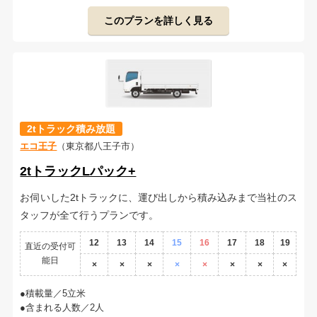
このプランを詳しく見る
2tトラック積み放題
エコ王子
（東京都八王子市）
2tトラックLパック+
お伺いした2tトラックに、運び出しから積み込みまで当社のス
タッフが全て行うプランです。
12
13
14
15
16
17
18
19
直近の受付可
能日
×
×
×
×
×
×
×
×
積載量／5立米
含まれる人数／2人