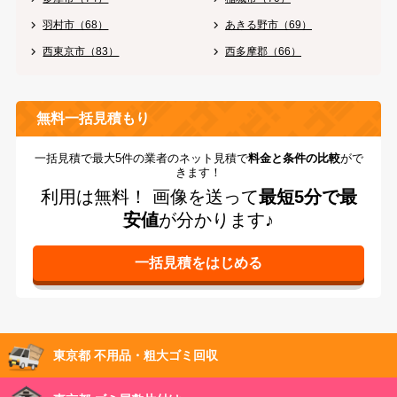
羽村市（68）
あきる野市（69）
西東京市（83）
西多摩郡（66）
無料一括見積もり
一括見積で最大5件の業者のネット見積で
料金と条件の比較
がで
きます！
利用は無料！
画像を送って
最短5分で最
安値
が分かります♪
東京都 不用品・粗大ゴミ回収