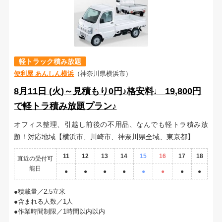
軽トラック積み放題
便利屋 あんしん横浜
（神奈川県横浜市）
8月11日 (火)～見積もり0円♪格安料♩ 19,800円
で軽トラ積み放題プラン♪
オフィス整理、引越し前後の不用品、なんでも軽トラ積み放
題！対応地域【横浜市、川崎市、神奈川県全域、東京都】
11
12
13
14
15
16
17
18
直近の受付可
能日
●
●
●
●
●
●
●
●
積載量／2.5立米
含まれる人数／1人
作業時間制限／1時間以内以内