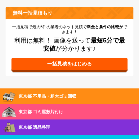
無料一括見積もり
一括見積で最大5件の業者のネット見積で
料金と条件の比較
がで
きます！
利用は無料！
画像を送って
最短5分で最
安値
が分かります♪
東京都 不用品・粗大ゴミ回収
東京都 ゴミ屋敷片付け
東京都 遺品整理