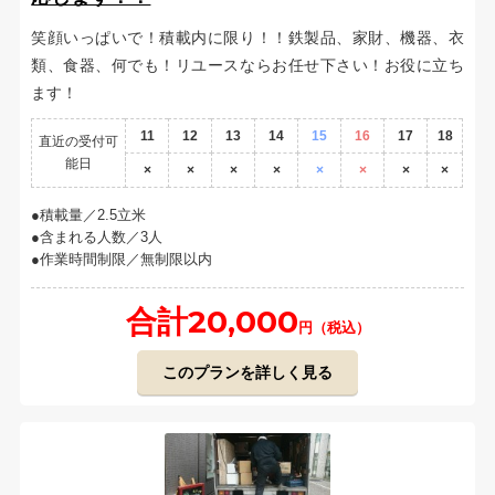
笑顔いっぱいで！積載内に限り！！鉄製品、家財、機器、衣
類、食器、何でも！リユースならお任せ下さい！お役に立ち
ます！
11
12
13
14
15
16
17
18
直近の受付可
能日
×
×
×
×
×
×
×
×
積載量／2.5立米
含まれる人数／3人
作業時間制限／無制限以内
合計20,000
円（税込）
このプランを詳しく見る