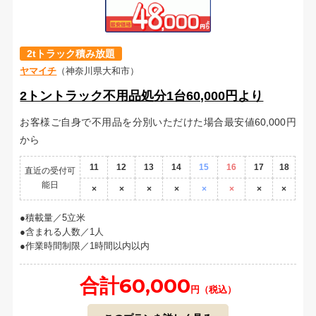
2tトラック積み放題
ヤマイチ
（神奈川県大和市）
2トントラック不用品処分1台60,000円より
お客様ご自身で不用品を分別いただけた場合最安値60,000円
から
11
12
13
14
15
16
17
18
直近の受付可
能日
×
×
×
×
×
×
×
×
積載量／5立米
含まれる人数／1人
作業時間制限／1時間以内以内
合計60,000
円（税込）