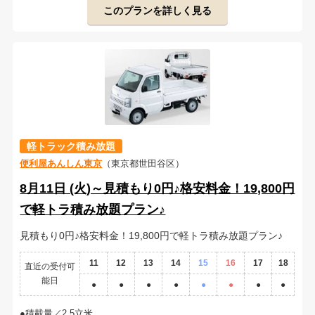
このプランを詳しく見る
軽トラック積み放題
便利屋あんしん東京
（東京都世田谷区）
8月11日 (火)～見積もり0円♪格安料金！19,800円
で軽トラ積み放題プラン♪
見積もり0円♪格安料金！19,800円で軽トラ積み放題プラン♪
11
12
13
14
15
16
17
18
直近の受付可
能日
●
●
●
●
●
●
●
●
積載量／2.5立米