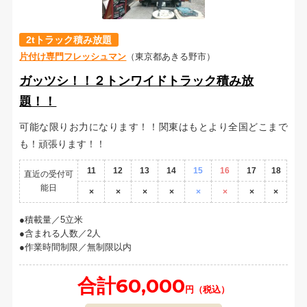
2tトラック積み放題
片付け専門フレッシュマン
（東京都あきる野市）
ガッツシ！！２トンワイドトラック積み放
題！！
可能な限りお力になります！！関東はもとより全国どこまで
も！頑張ります！！
11
12
13
14
15
16
17
18
直近の受付可
能日
×
×
×
×
×
×
×
×
積載量／5立米
含まれる人数／2人
作業時間制限／無制限以内
合計60,000
円（税込）