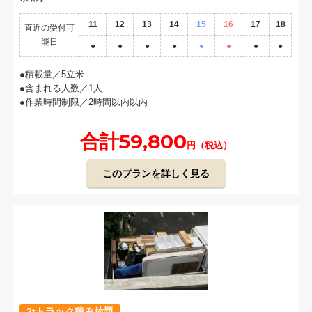
11
12
13
14
15
16
17
18
直近の受付可
能日
●
●
●
●
●
●
●
●
積載量／5立米
含まれる人数／1人
作業時間制限／2時間以内以内
合計59,800
円（税込）
このプランを詳しく見る
2tトラック積み放題