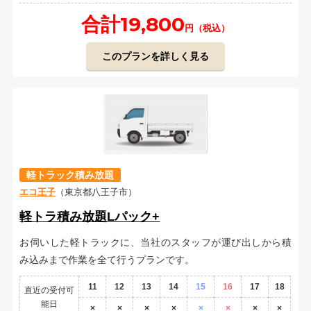
合計19,800
円（税込）
このプランを詳しく見る
軽トラック積み放題
エコ王子
（東京都八王子市）
軽トラ積み放題Lパック+
お伺いした軽トラックに、当社のスタッフが運び出しから積
み込みまで作業を全て行うプランです。
11
12
13
14
15
16
17
18
直近の受付可
能日
×
×
×
×
×
×
×
×