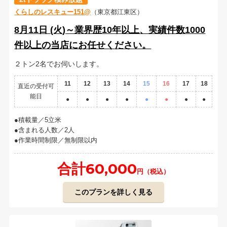
くらしのレスキュー151@
（東京都江東区）
8月11日 (火)～業界歴10年以上、実績件数1000
件以上の当店にお任せください。
２トン2名でお伺いします。
11
12
13
14
15
16
17
18
直近の受付可
能日
●
●
●
●
●
●
●
●
積載量／5立米
含まれる人数／2人
作業時間制限／無制限以内
合計60,000
円（税込）
このプランを詳しく見る