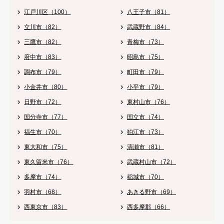
江戸川区（100）
八王子市（81）
立川市（82）
武蔵野市（84）
三鷹市（82）
青梅市（73）
府中市（83）
昭島市（75）
調布市（79）
町田市（79）
小金井市（80）
小平市（79）
日野市（72）
東村山市（76）
国分寺市（77）
国立市（74）
福生市（70）
狛江市（73）
東大和市（75）
清瀬市（81）
東久留米市（76）
武蔵村山市（72）
多摩市（74）
稲城市（70）
羽村市（68）
あきる野市（69）
西東京市（83）
西多摩郡（66）