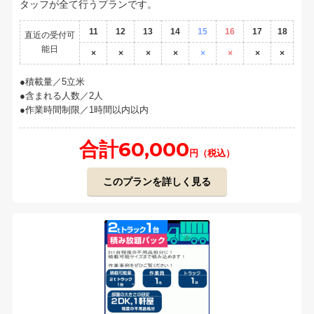
タッフが全て行うプランです。
11
12
13
14
15
16
17
18
直近の受付可
能日
×
×
×
×
×
×
×
×
積載量／5立米
含まれる人数／2人
作業時間制限／1時間以内以内
合計60,000
円（税込）
このプランを詳しく見る