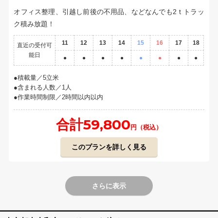
オフィス整理、引越し前後の不用品、などなんでも2ｔトラッ
ク積み放題！
11
12
13
14
15
16
17
18
直近の受付可
能日
●
●
●
●
●
●
●
●
積載量／5立米
含まれる人数／1人
作業時間制限／2時間以内以内
合計59,800
円（税込）
このプランを詳しく見る
さらに表示