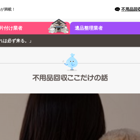
不用品回
場が満載！
片付け業者
遺品整理業者
れは必ず来る。」