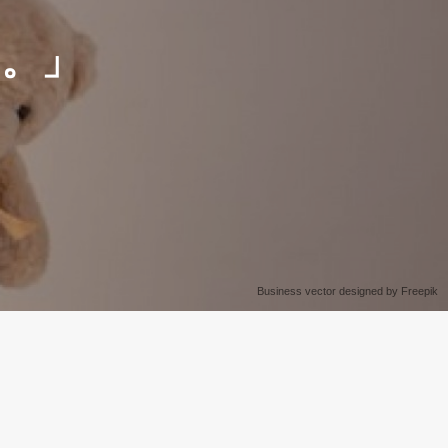
。」
Business vector designed by Freepik