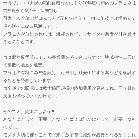
一方で、コロナ禍の宅配食増などにより20年度の市内のプラごみは
前年度から約4千トン増加し、
可燃ごみ全体の焼却灰は年7万トンに迫り、約30年後には埋め立て
場が満杯になる見通しです。
プラごみが分別されれば、焼却されず、リサイクル業者が引き受け
るとのことです。
市は新年度予算にモデル事業費を盛り込む方針で、地域特性に応じ
て複数の地区を選定。
プラ用の有料ごみ袋を設け、可燃用より安価にする案などを検討す
るなどを発表しています。
市全域での回収には数十億円規模の追加費用が見込まれ、国へ財政
支援も求めていく方針です。
そのゴミ、資源にしよう▼
あなたにとって「不要」となったゴミは誰かにとって「必要」なも
のです。
モノを大切に使うことで将来手放す際に誰かが必要となるかもしれ