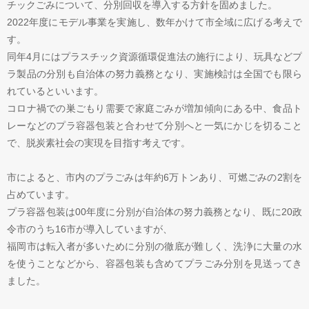
チックごみについて、分別回収を導入する方針を固めました。
2022年度にモデル事業を実施し、数年かけて市全域に広げる考えで
す。
同年4月にはプラスチック資源循環促進法の施行により、玩具などプ
ラ製品の分別も自治体の努力義務となり、実施検討は全国でも限ら
れているといいます。
コロナ禍での巣ごもり需要で家庭ごみが増加傾向にある中、食品ト
レーなどのプラ容器包装と合わせて分別へと一気にかじを切ること
で、脱炭素社会の実現を目指す考えです。
市によると、市内のプラごみは年約6万トンあり、可燃ごみの2割を
占めています。
プラ容器包装は00年度に分別が自治体の努力義務となり、既に20政
令市のうち16市が導入していますが、
福岡市は転入者が多いために分別の徹底が難しく、洗浄に大量の水
を使うことなどから、容器包装も含めてプラごみ分別を見送ってき
ました。