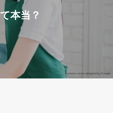
て本当？
Business vector designed by Freepik