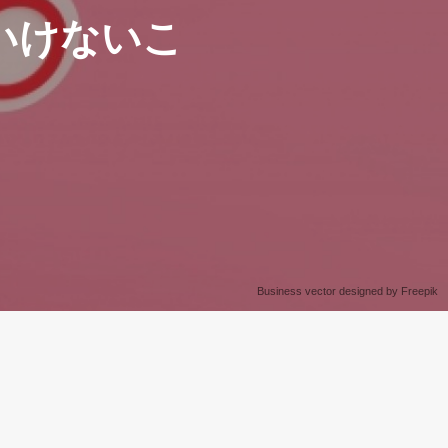
いけないこ
Business vector designed by Freepik