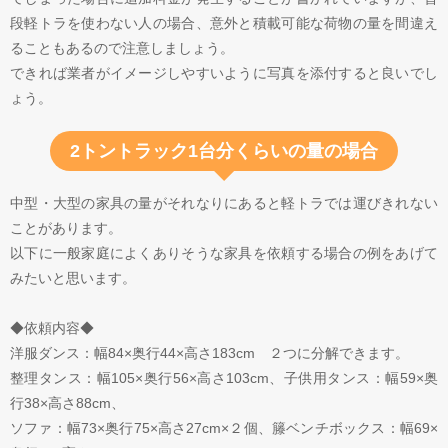
段軽トラを使わない人の場合、意外と積載可能な荷物の量を間違え
ることもあるので注意しましょう。
できれば業者がイメージしやすいように写真を添付すると良いでし
ょう。
2トントラック1台分くらいの量の場合
中型・大型の家具の量がそれなりにあると軽トラでは運びきれない
ことがあります。
以下に一般家庭によくありそうな家具を依頼する場合の例をあげて
みたいと思います。
◆依頼内容◆
洋服ダンス：幅84×奥行44×高さ183cm ２つに分解できます。
整理タンス：幅105×奥行56×高さ103cm、子供用タンス：幅59×奥
行38×高さ88cm、
ソファ：幅73×奥行75×高さ27cm×２個、籐ベンチボックス：幅69×