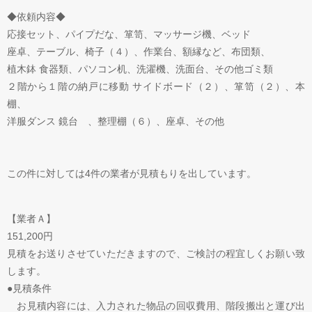
◆依頼内容◆
応接セット、パイプだな、箪笥、マッサージ機、ベッド
座卓、テーブル、椅子（４）、作業台、額縁など、布団類、
植木鉢 食器類、パソコン机、洗濯機、洗面台、その他ゴミ類
２階から１階の納戸に移動 サイドボード（２）、箪笥（２）、本
棚、
洋服ダンス 鏡台 、整理棚（６）、座卓、その他
この件に対しては4件の業者が見積もりを出しています。
【業者Ａ】
151,200円
見積をお送りさせていただきますので、ご検討の程宜しくお願い致
します。
●見積条件
お見積内容には、入力された物品の回収費用、階段搬出と運び出