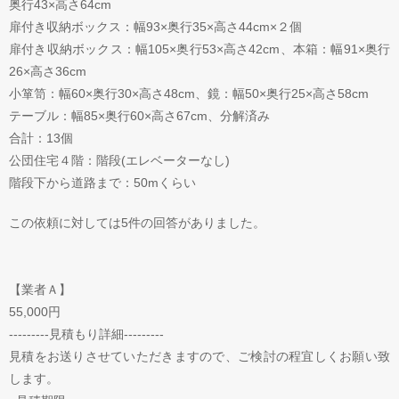
奥行43×高さ64cm
扉付き収納ボックス：幅93×奥行35×高さ44cm×２個
扉付き収納ボックス：幅105×奥行53×高さ42cm、本箱：幅91×奥行
26×高さ36cm
小箪笥：幅60×奥行30×高さ48cm、鏡：幅50×奥行25×高さ58cm
テーブル：幅85×奥行60×高さ67cm、分解済み
合計：13個
公団住宅４階：階段(エレベーターなし)
階段下から道路まで：50mくらい
この依頼に対しては5件の回答がありました。
【業者Ａ】
55,000円
---------見積もり詳細---------
見積をお送りさせていただきますので、ご検討の程宜しくお願い致
します。