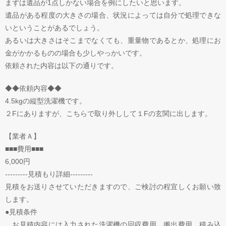
まずは遺品が1点しかない場合を例にしたいと思います。
遺品がある程度の大きさの場合、状況によっては自分で処理できな
いということがあるでしょう。
あるいは大きさはそこまでなくても、重量物であるとか、処理にお
金がかかるものの場合も少しやっかいです。
依頼された内容は以下の通りです。
◆◆依頼内容◆◆
4.5kgの縦型洗濯機です。
２Fにありますが、こちらで取り外しして１Fの玄関に出します。
【業者Ａ】
■■■費用■■■
6,000円
---------見積もり詳細---------
見積をお送りさせていただきますので、ご検討の程宜しくお願い致
します。
●見積条件
お見積内容には入力された洗濯機の回収費用、搬出費用、積み込