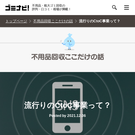
不用品・粗大ゴミ回収の
評判・口コミ・相場が満載！
トップページ
不用品回収ここだけの話
流行りのCtoC事業って？
流行りのCtoC事業って？
Posted by 2021.12.06